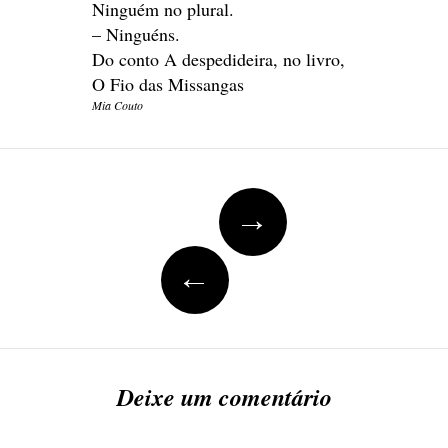
Ninguém no plural.
– Ninguéns.
Do conto A despedideira, no livro,
O Fio das Missangas
Mia Couto
Navegação de posts
→
←
Deixe um comentário