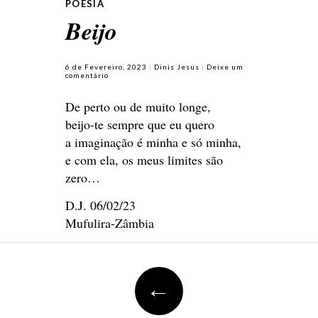
POESIA
Beijo
6 de Fevereiro, 2023
Dinis Jesus
Deixe um
comentário
De perto ou de muito longe,
beijo-te sempre que eu quero
a imaginação é minha e só minha,
e com ela, os meus limites são
zero…
D.J. 06/02/23
Mufulira-Zâmbia
Navegação de posts
←